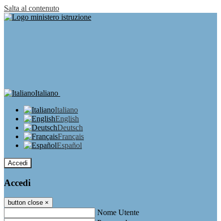
Salta al contenuto
Italiano
Italiano
English
Deutsch
Français
Español
Accedi
Accedi
button close
×
Nome Utente