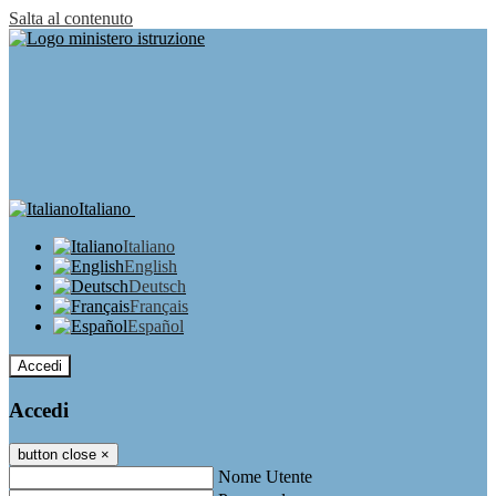
Salta al contenuto
Italiano
Italiano
English
Deutsch
Français
Español
Accedi
Accedi
button close
×
Nome Utente