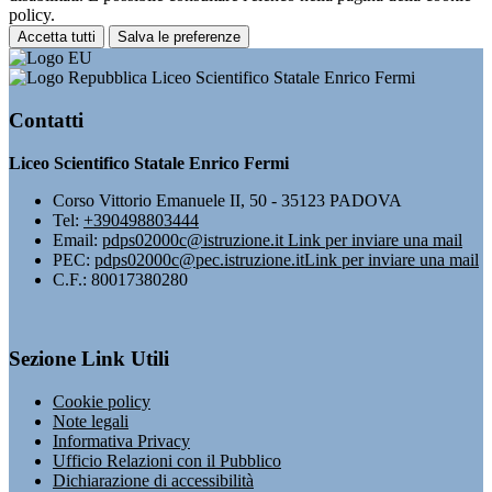
policy.
Accetta tutti
Salva le preferenze
Liceo Scientifico Statale Enrico Fermi
Contatti
Liceo Scientifico Statale Enrico Fermi
Corso Vittorio Emanuele II, 50 - 35123 PADOVA
Tel:
+390498803444
Email:
pdps02000c@istruzione.it
Link per inviare una mail
PEC:
pdps02000c@pec.istruzione.it
Link per inviare una mail
C.F.: 80017380280
Sezione Link Utili
Cookie policy
Note legali
Informativa Privacy
Ufficio Relazioni con il Pubblico
Dichiarazione di accessibilità