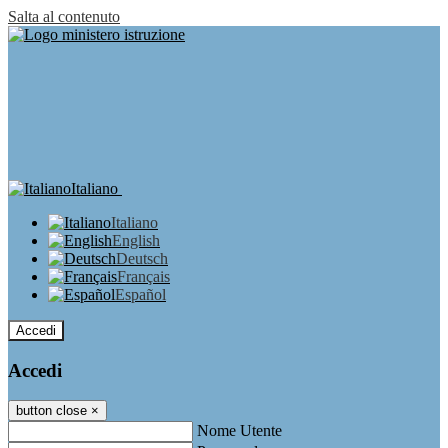
Salta al contenuto
Italiano
Italiano
English
Deutsch
Français
Español
Accedi
Accedi
button close
×
Nome Utente