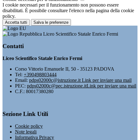
I cookie necessari per il funzionamento non possono essere
disabilitati. È possibile consultare l'elenco nella pagina della cookie
policy.
Accetta tutti
Salva le preferenze
Liceo Scientifico Statale Enrico Fermi
Contatti
Liceo Scientifico Statale Enrico Fermi
Corso Vittorio Emanuele II, 50 - 35123 PADOVA
Tel:
+390498803444
Email:
pdps02000c@istruzione.it
Link per inviare una mail
PEC:
pdps02000c@pec.istruzione.it
Link per inviare una mail
C.F.: 80017380280
Sezione Link Utili
Cookie policy
Note legali
Informativa Privacy