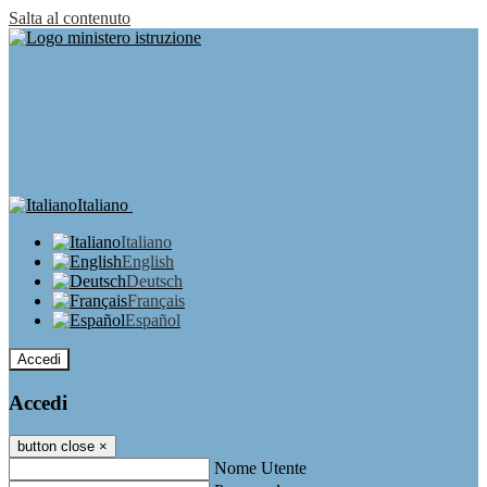
Salta al contenuto
Italiano
Italiano
English
Deutsch
Français
Español
Accedi
Accedi
button close
×
Nome Utente