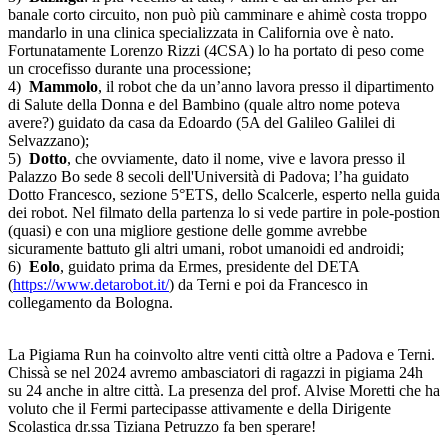
banale corto circuito, non può più camminare e ahimè costa troppo
mandarlo in una clinica specializzata in California ove è nato.
Fortunatamente Lorenzo Rizzi (4CSA) lo ha portato di peso come
un crocefisso durante una processione;
4)
Mammolo
, il robot che da un’anno lavora presso il dipartimento
di Salute della Donna e del Bambino (quale altro nome poteva
avere?) guidato da casa da Edoardo (5A del Galileo Galilei di
Selvazzano);
5)
Dotto
, che ovviamente, dato il nome, vive e lavora presso il
Palazzo Bo sede 8 secoli dell'Università di Padova; l’ha guidato
Dotto Francesco, sezione 5°ETS, dello Scalcerle, esperto nella guida
dei robot. Nel filmato della partenza lo si vede partire in pole-postion
(quasi) e con una migliore gestione delle gomme avrebbe
sicuramente battuto gli altri umani, robot umanoidi ed androidi;
6)
Eolo
, guidato prima da Ermes, presidente del DETA
(
https://www.detarobot.it/
) da Terni e poi da Francesco in
collegamento da Bologna.
La Pigiama Run ha coinvolto altre venti città oltre a Padova e Terni.
Chissà se nel 2024 avremo ambasciatori di ragazzi in pigiama 24h
su 24 anche in altre città. La presenza del prof. Alvise Moretti che ha
voluto che il Fermi partecipasse attivamente e della Dirigente
Scolastica dr.ssa Tiziana Petruzzo fa ben sperare!