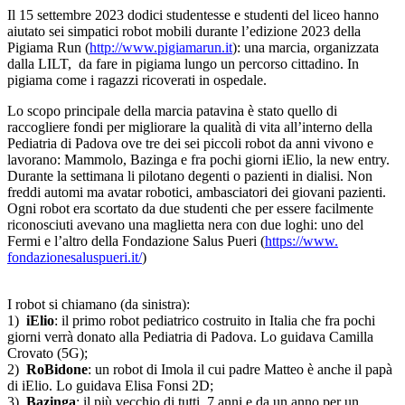
Il 15 settembre 2023 dodici studentesse e studenti del liceo hanno
aiutato sei simpatici robot mobili durante l’edizione 2023 della
Pigiama Run (
http://www.pigiamarun.it
): una marcia, organizzata
dalla LILT, da fare in pigiama lungo un percorso cittadino. In
pigiama come i ragazzi ricoverati in ospedale.
Lo scopo principale della marcia patavina è stato quello di
raccogliere fondi per migliorare la qualità di vita all’interno della
Pediatria di Padova ove tre dei sei piccoli robot da anni vivono e
lavorano: Mammolo, Bazinga e fra pochi giorni iElio, la new entry.
Durante la settimana li pilotano degenti o pazienti in dialisi. Non
freddi automi ma avatar robotici, ambasciatori dei giovani pazienti.
Ogni robot era scortato da due studenti che per essere facilmente
riconosciuti avevano una maglietta nera con due loghi: uno del
Fermi e l’altro della Fondazione Salus Pueri (
https://www.
fondazionesaluspueri.it/
)
I robot si chiamano (da sinistra):
1)
iElio
: il primo robot pediatrico costruito in Italia che fra pochi
giorni verrà donato alla Pediatria di Padova. Lo guidava Camilla
Crovato (5G);
2)
RoBidone
: un robot di Imola il cui padre Matteo è anche il papà
di iElio. Lo guidava Elisa Fonsi 2D;
3)
Bazinga
: il più vecchio di tutti, 7 anni e da un anno per un