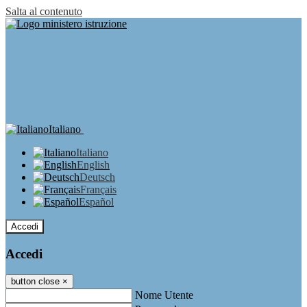
Salta al contenuto
Italiano
Italiano
English
Deutsch
Français
Español
Accedi
Accedi
button close
×
Nome Utente