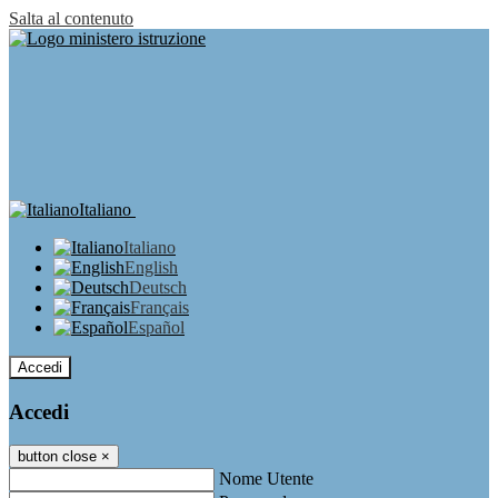
Salta al contenuto
Italiano
Italiano
English
Deutsch
Français
Español
Accedi
Accedi
button close
×
Nome Utente