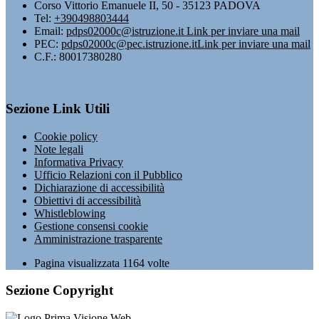
Corso Vittorio Emanuele II, 50 - 35123 PADOVA
Tel:
+390498803444
Email:
pdps02000c@istruzione.it
Link per inviare una mail
PEC:
pdps02000c@pec.istruzione.it
Link per inviare una mail
C.F.: 80017380280
Sezione Link Utili
Cookie policy
Note legali
Informativa Privacy
Ufficio Relazioni con il Pubblico
Dichiarazione di accessibilità
Obiettivi di accessibilità
Whistleblowing
Gestione consensi cookie
Amministrazione trasparente
Pagina visualizzata
1164
volte
Sezione Copyright