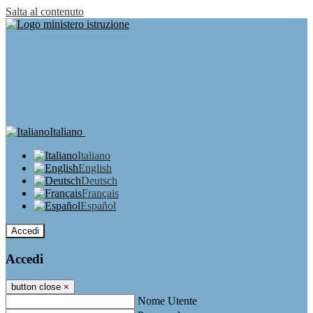
Salta al contenuto
Italiano
Italiano
English
Deutsch
Français
Español
Accedi
Accedi
button close
×
Nome Utente