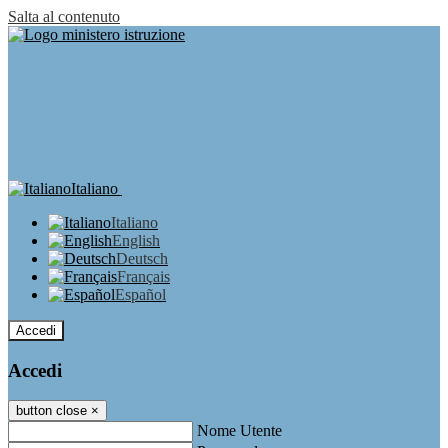
Salta al contenuto
Italiano
Italiano
English
Deutsch
Français
Español
Accedi
Accedi
button close
×
Nome Utente