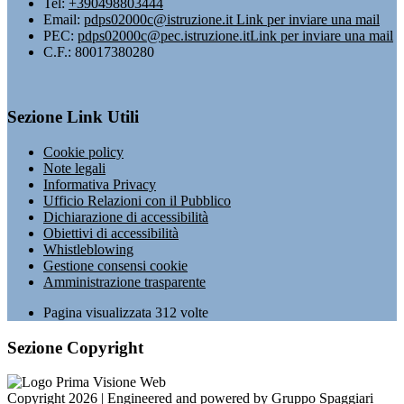
Tel:
+390498803444
Email:
pdps02000c@istruzione.it
Link per inviare una mail
PEC:
pdps02000c@pec.istruzione.it
Link per inviare una mail
C.F.: 80017380280
Sezione Link Utili
Cookie policy
Note legali
Informativa Privacy
Ufficio Relazioni con il Pubblico
Dichiarazione di accessibilità
Obiettivi di accessibilità
Whistleblowing
Gestione consensi cookie
Amministrazione trasparente
Pagina visualizzata
312
volte
Sezione Copyright
Copyright 2026 | Engineered and powered by Gruppo Spaggiari