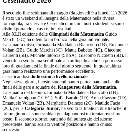
Cesenatico 2026
Il secondo fine settimana di maggio (da giovedì 9 a lunedì 11) 2026
è stato un weekend all'insegna della Matematica nella riviera
romagnola, tra Cervia e Cesenatico, in cui i nostri studenti si sono
distinti portando a casa ottimi risultati.
Alla XLII edizione delle
Olimpiadi della Matematica
Guido
Marchi (3C) ha ottenuto un bronzo nella gara individuale.
La squadra mista, formata da Maddalena Biancotto (1B), Emanuele
Voltan (2B), Guido Marchi (3C), Mattia Babetto (4C), Giacomo
Laurenti (5B), Michele Intorcia (5BSA), Giacomo Nicoletti (5D), il
venerdì ha svolto una semifinale al cardiopalma che ha permesso
loro di guadagnarsi la finale del giorno seguente. In quest'ultima
gara hanno realizzato una performance eccellente,
classificandosi
dodicesimi a livello nazionale
.
Negli stessi giorni, i nostri studenti hanno partecipato anche alle
finali delle gare a squadre dei
Kangourou della Matematica
.
La squadra del biennio, formata da Maddalena Biancotto (1B),
Mattia Gramignan (1CEG), Sofia Barolo (1D), Anna Frasson (1D),
Emanuele Voltan (2B), Margherita Dainese (2C), Matilde Facja
(2C), per la
Categoria Junior
, ha svolto la finale in due tranche: il
primo giorno si sono scaldati guadagnandosi un trentanovesimo
posto. Il secondo giorno, partendo dal punteggio del giorno
precedente, hanno scalato ventitré posizioni e hanno chiuso
sedicesimi.