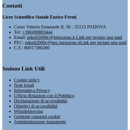
Contatti
Liceo Scientifico Statale Enrico Fermi
Corso Vittorio Emanuele II, 50 - 35123 PADOVA
Tel:
+390498803444
Email:
pdps02000c@istruzione.it
Link per inviare una mail
PEC:
pdps02000c@pec.istruzione.it
Link per inviare una mail
C.F.: 80017380280
Sezione Link Utili
Cookie policy
Note legali
Informativa Privacy
Ufficio Relazioni con il Pubblico
Dichiarazione di accessibilità
Obiettivi di accessibilità
Whistleblowing
Gestione consensi cookie
Amministrazione trasparente