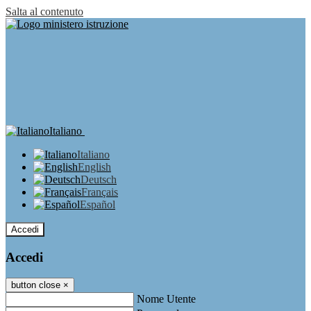
Salta al contenuto
Italiano
Italiano
English
Deutsch
Français
Español
Accedi
Accedi
button close
×
Nome Utente