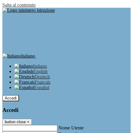
Salta al contenuto
Italiano
Italiano
English
Deutsch
Français
Español
Accedi
Accedi
button close
×
Nome Utente