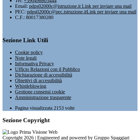
Tel:
+390498803444
Email:
pdps02000c@istruzione.it
Link per inviare una mail
PEC:
pdps02000c@pec.istruzione.it
Link per inviare una mail
C.F.: 80017380280
Sezione Link Utili
Cookie policy
Note legali
Informativa Privacy
Ufficio Relazioni con il Pubblico
Dichiarazione di accessibilità
Obiettivi di accessibilità
Whistleblowing
Gestione consensi cookie
Amministrazione trasparente
Pagina visualizzata
2153
volte
Sezione Copyright
Copyright 2026 | Engineered and powered by Gruppo Spaggiari