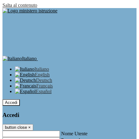
Salta al contenuto
Italiano
Italiano
English
Deutsch
Français
Español
Accedi
Accedi
button close
×
Nome Utente