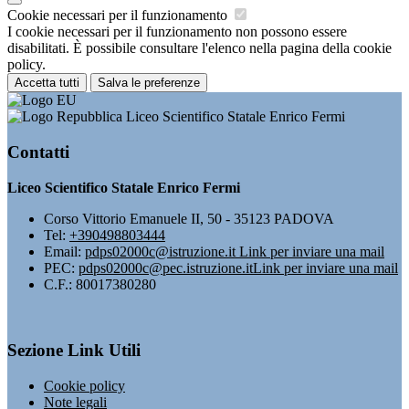
Cookie necessari per il funzionamento
I cookie necessari per il funzionamento non possono essere
disabilitati. È possibile consultare l'elenco nella pagina della cookie
policy.
Accetta tutti
Salva le preferenze
Liceo Scientifico Statale Enrico Fermi
Contatti
Liceo Scientifico Statale Enrico Fermi
Corso Vittorio Emanuele II, 50 - 35123 PADOVA
Tel:
+390498803444
Email:
pdps02000c@istruzione.it
Link per inviare una mail
PEC:
pdps02000c@pec.istruzione.it
Link per inviare una mail
C.F.: 80017380280
Sezione Link Utili
Cookie policy
Note legali