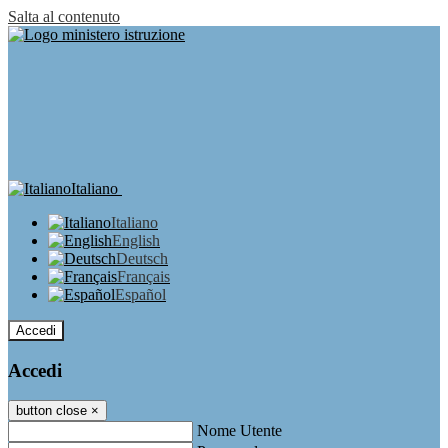
Salta al contenuto
Italiano
Italiano
English
Deutsch
Français
Español
Accedi
Accedi
button close
×
Nome Utente