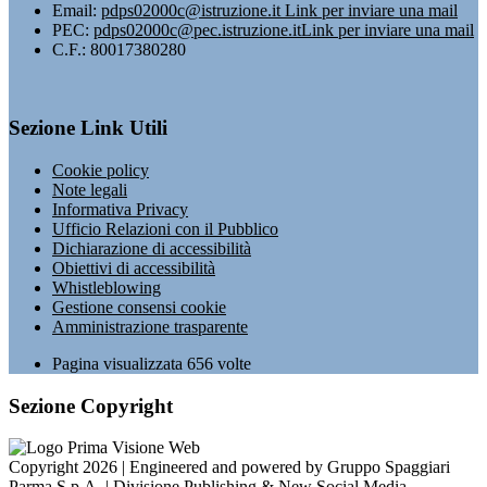
Email:
pdps02000c@istruzione.it
Link per inviare una mail
PEC:
pdps02000c@pec.istruzione.it
Link per inviare una mail
C.F.: 80017380280
Sezione Link Utili
Cookie policy
Note legali
Informativa Privacy
Ufficio Relazioni con il Pubblico
Dichiarazione di accessibilità
Obiettivi di accessibilità
Whistleblowing
Gestione consensi cookie
Amministrazione trasparente
Pagina visualizzata
656
volte
Sezione Copyright
Copyright 2026 | Engineered and powered by Gruppo Spaggiari
Parma S.p.A. | Divisione Publishing & New Social Media