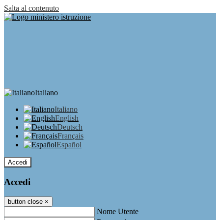
Salta al contenuto
Italiano
Italiano
English
Deutsch
Français
Español
Accedi
Accedi
button close
×
Nome Utente