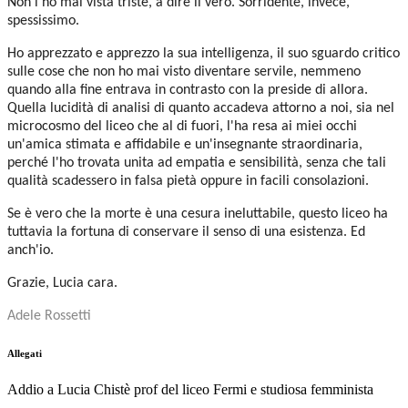
Non l'ho mai vista triste, a dire il vero. Sorridente, invece,
spessissimo.
Ho apprezzato e apprezzo la sua intelligenza, il suo sguardo critico
sulle cose che non ho mai visto diventare servile, nemmeno
quando alla fine entrava in contrasto con la preside di allora.
Quella lucidità di analisi di quanto accadeva attorno a noi, sia nel
microcosmo del liceo che al di fuori, l'ha resa ai miei occhi
un'amica stimata e affidabile e un'insegnante straordinaria,
perché l'ho trovata unita ad empatia e sensibilità, senza che tali
qualità scadessero in falsa pietà oppure in facili consolazioni.
Se è vero che la morte è una cesura ineluttabile, questo liceo ha
tuttavia la fortuna di conservare il senso di una esistenza. Ed
anch'io.
Grazie, Lucia cara.
Adele Rossetti
Allegati
Addio a Lucia Chistè prof del liceo Fermi e studiosa femminista