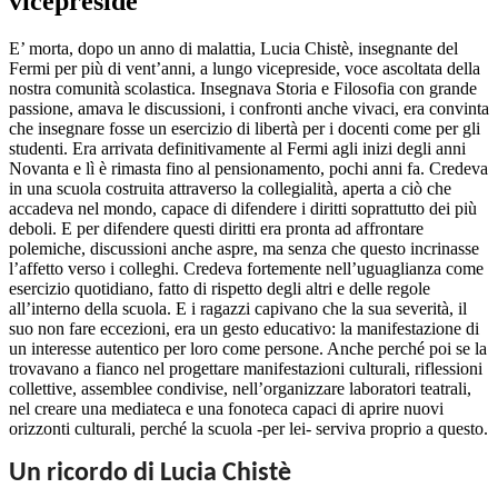
vicepreside
E’
morta, dopo un anno di malattia, Lucia
Chistè
, insegnante del
Fermi per più di vent’anni, a lungo vicepreside, voce ascoltata della
nostra comunità scolastica. Insegnava Storia e Filosofia con grande
passione, amava le discussioni, i confronti anche vivaci, era convinta
che insegnare fosse un esercizio di libertà per i docenti come per gli
studenti. Era arrivata definitivamente al Fermi agli inizi degli anni
Novanta e lì è rimasta fino al pensionamento, pochi anni fa. Credeva
in una scuola costruita attraverso la collegialità, aperta a ciò che
accadeva nel mondo, capace di difendere i diritti soprattutto dei più
deboli. E per difendere questi diritti era pronta ad affrontare
polemiche, discussioni anche aspre, ma senza che questo incrinasse
l’affetto verso i colleghi. Credeva fortemente nell’uguaglianza come
esercizio quotidiano, fatto di rispetto degli altri e delle regole
all’interno della scuola. E i ragazzi capivano che la sua severità, il
suo non fare eccezioni, era un gesto educativo: la manifestazione di
un interesse autentico per loro come persone. Anche perché poi se la
trovavano a fianco nel progettare manifestazioni culturali, riflessioni
collettive, assemblee condivise, nell’organizzare laboratori teatrali,
nel creare una mediateca e una fonoteca capaci di aprire nuovi
orizzonti culturali, perché la scuola -per lei- serviva proprio a questo.
Un ricordo di Lucia Chistè