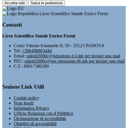
Accetta tutti
Salva le preferenze
Liceo Scientifico Statale Enrico Fermi
Contatti
Liceo Scientifico Statale Enrico Fermi
Corso Vittorio Emanuele II, 50 - 35123 PADOVA
Tel:
+390498803444
Email:
pdps02000c@istruzione.it
Link per inviare una mail
PEC:
pdps02000c@pec.istruzione.it
Link per inviare una mail
C.F.: 80017380280
Sezione Link Utili
Cookie policy
Note legali
Informativa Privacy
Ufficio Relazioni con il Pubblico
Dichiarazione di accessibilità
Obiettivi di accessibilità