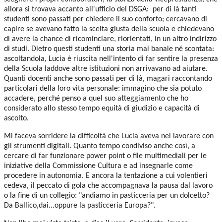
allora si trovava accanto all'ufficio del DSGA: per di là tanti
studenti sono passati per chiedere il suo conforto; cercavano di
capire se avevano fatto la scelta giusta della scuola e chiedevano
di avere la chance di ricominciare, riorientati, in un altro indirizzo
di studi. Dietro questi studenti una storia mai banale né scontata:
ascoltandola, Lucia è riuscita nell'intento di far sentire la presenza
della Scuola laddove altre istituzioni non arrivavano ad aiutare.
Quanti docenti anche sono passati per di là, magari raccontando
particolari della loro vita personale: immagino che sia potuto
accadere, perché penso a quel suo atteggiamento che ho
considerato allo stesso tempo equità di giudizio e capacità di
ascolto.
Mi faceva sorridere la difficoltà che Lucia aveva nel lavorare con
gli strumenti digitali. Quanto tempo condiviso anche così, a
cercare di far funzionare power point o file multimediali per le
iniziative della Commissione Cultura e ad insegnarle come
procedere in autonomia. E ancora la tentazione a cui volentieri
cedeva, il peccato di gola che accompagnava la pausa dal lavoro
o la fine di un collegio: "andiamo in pasticceria per un dolcetto?
Da Ballico,dai...oppure la pasticceria Europa?".