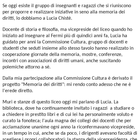
Se oggi esiste il gruppo di insegnanti e ragazzi che si riuniscono
per proporre e realizzare iniziative in seno alla memoria dei
diritti, lo dobbiamo a Lucia Chistè.
Docente di storia e filosofia, ma vicepreside del liceo quando ho
iniziato ad insegnare al Fermi più di quindici anni fa, Lucia ha
guidato per anni la Commissione Cultura, gruppo di docenti e
studenti che seduti insieme allo stesso tavolo hanno realizzato in
cooperazione giornate della memoria, mostre, conferenze,
incontri con associazioni di diritti umani, anche suscitando
polemiche attorno a sé.
Dalla mia partecipazione alla Commissione Cultura è derivato il
progetto "Memoria dei diritti": mi rendo conto adesso che ne è
l'erede diretto.
Muri e stanze di questo liceo oggi mi parlano di Lucia. La
biblioteca, dove ha continuamente invitato i ragazzi a studiare o
a chiedere in prestito libri e di cui lei ha personalmente voluto e
curato la fonoteca; l'aula magna dei collegi dei docenti che per
acclamazione unanime ogni anno la riconfermavano vicepreside,
in un tempo in cui, anche se da poco, i dirigenti avevano facoltà di
scegliere i propri collaboratori; la stanza della vicepresidenza, che