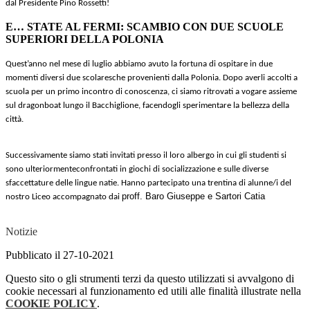
dal Presidente Pino Rossetti!
E… STATE AL FERMI: SCAMBIO CON DUE SCUOLE
SUPERIORI DELLA POLONIA
Quest’anno nel mese di luglio abbiamo avuto la fortuna di ospitare in due
momenti diversi due scolaresche provenienti dalla Polonia. Dopo averli accolti a
scuola per un primo incontro di conoscenza, ci siamo ritrovati a vogare assieme
sul dragonboat lungo il Bacchiglione, facendogli sperimentare la bellezza della
città.
Successivamente siamo stati invitati presso il loro albergo in cui gli studenti si
sono ul
teriormente
confrontati in giochi di socializzazione e sulle diverse
sfaccettature delle lingue natie. Hanno partecipato una trentina di alunne/i del
proff. Baro Giuseppe e Sartori Catia
nostro Liceo accompagnato dai
Notizie
Pubblicato il 27-10-2021
Questo sito o gli strumenti terzi da questo utilizzati si avvalgono di
cookie necessari al funzionamento ed utili alle finalità illustrate nella
COOKIE POLICY
.