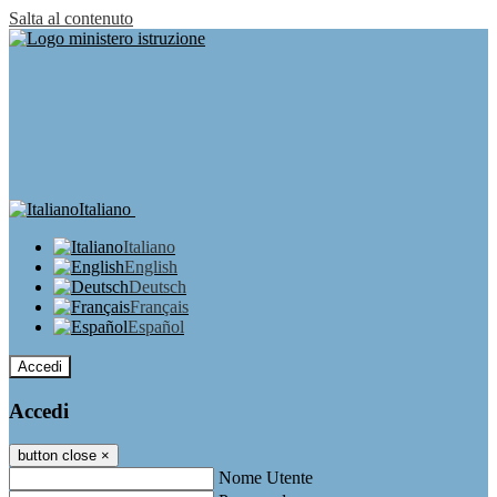
Salta al contenuto
Italiano
Italiano
English
Deutsch
Français
Español
Accedi
Accedi
button close
×
Nome Utente