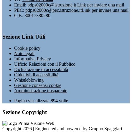
Email:
pdps02000c@istruzione.it
Link per inviare una mail
PEC:
pdps02000c@pec.istruzione.it
Link per inviare una mail
C.F.: 80017380280
Sezione Link Utili
Cookie policy
Note legali
Informativa Privacy
Ufficio Relazioni con il Pubblico
Dichiarazione di accessibilità
Obiettivi di accessibilità
Whistleblowing
Gestione consensi cookie
Amministrazione trasparente
Pagina visualizzata
894
volte
Sezione Copyright
Copyright 2026 | Engineered and powered by Gruppo Spaggiari