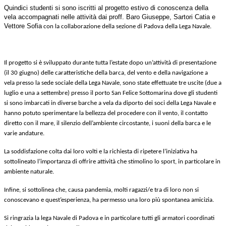
Quindici studenti si sono iscritti al progetto estivo di conoscenza della
vela accompagnati nelle attività dai proff. Baro Giuseppe, Sartori Catia e
Vettore Sofia
con la collaborazione della sezione di Padova della Lega Navale.
Il progetto si è sviluppato durante tutta l’estate dopo un’attività di presentazione
(il 30 giugno) delle caratteristiche della barca, del vento e della navigazione a
vela presso la sede sociale della Lega Navale, sono state effettuate tre uscite (due a
luglio e una a settembre) presso il porto San Felice Sottomarina dove gli studenti
si sono imbarcati in diverse barche a vela da diporto dei soci della Lega Navale e
hanno potuto sperimentare la bellezza del procedere con il vento, il contatto
diretto con il mare, il silenzio dell’ambiente circostante, i suoni della barca e le
varie andature.
La soddisfazione colta dai loro volti e la richiesta di ripetere l’iniziativa ha
sottolineato l’importanza di offrire attività che stimolino lo sport, in particolare in
ambiente naturale.
Infine, si sottolinea che, causa pandemia, molti ragazzi/e tra di loro non si
conoscevano e quest’esperienza, ha permesso una loro più spontanea amicizia.
Si ringrazia la lega Navale di Padova e in particolare tutti gli armatori coordinati