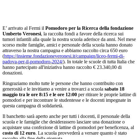
E’ arrivato al Fermi il
Pomodoro per la Ricerca della fondazione
Umberto Veronesi
, la raccolta fondi a favore della ricerca sui
tumori infantili alla quale la nostra scuola aderisce da anni. Nel mese
scorso molte famiglie, amici e personale della scuola hanno donato
attraverso la nostra campagna e abbiamo raccolto circa 650 euro
(
https://insieme.
fondazioneveronesi.it/
campaign/liceo-fermi-di-
padova-per-il-pomodoro-2024/
). In totale le scuole di tutta Italia che
hanno partecipato all'iniziativa hanno raccolto
€ 23.340,00 di
donazioni.
Ringraziamo molto tutte le persone che hanno contribuito con
generosità e le invitiamo a venire a trovarci a scuola
sabato 18
maggio tra le ore 8:15 e le ore 12:00
per ritirare le proprie lattine di
pomodori e per incontrare le studentesse e le docenti impegnate in
questa campagna di solidarietà
.
Il banchetto sarà aperto anche per tutti i docenti, il personale della
scuola e le famiglie che desiderassero
lasciare una donazione o
acquistare una confezione di lattine di pomodori per beneficenza, al
costo di 12 euro
. L
a scuola provvederà a versare quanto è stato
raccolto alla fine della giornata.