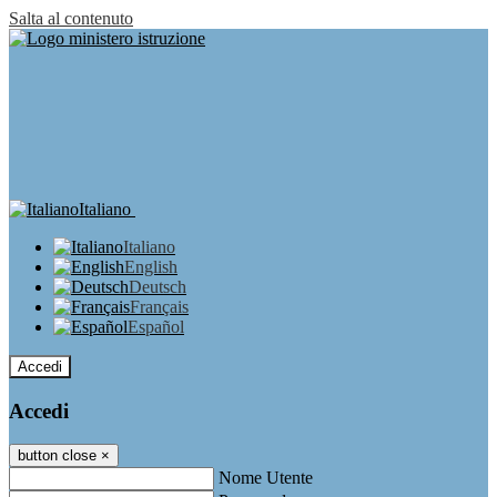
Salta al contenuto
Italiano
Italiano
English
Deutsch
Français
Español
Accedi
Accedi
button close
×
Nome Utente