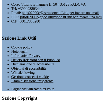
Corso Vittorio Emanuele II, 50 - 35123 PADOVA
Tel:
+390498803444
Email:
pdps02000c@istruzione.it
Link per inviare una mail
PEC:
pdps02000c@pec.istruzione.it
Link per inviare una mail
C.F.: 80017380280
Sezione Link Utili
Cookie policy
Note legali
Informativa Privacy
Ufficio Relazioni con il Pubblico
Dichiarazione di accessibilità
Obiettivi di accessibilità
Whistleblowing
Gestione consensi cookie
Amministrazione trasparente
Pagina visualizzata
929
volte
Sezione Copyright