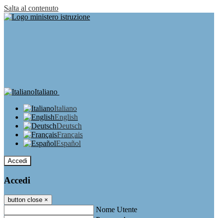
Salta al contenuto
Italiano
Italiano
English
Deutsch
Français
Español
Accedi
Accedi
button close
×
Nome Utente