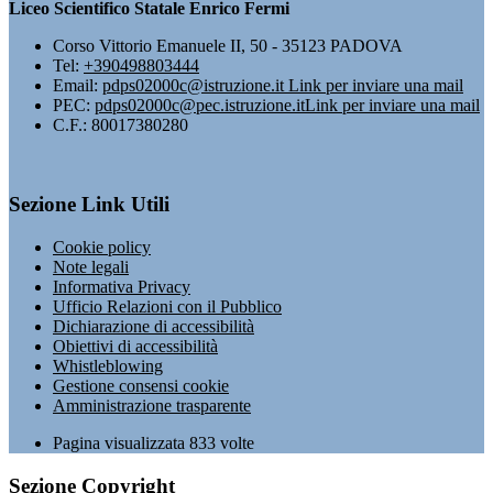
Liceo Scientifico Statale Enrico Fermi
Corso Vittorio Emanuele II, 50 - 35123 PADOVA
Tel:
+390498803444
Email:
pdps02000c@istruzione.it
Link per inviare una mail
PEC:
pdps02000c@pec.istruzione.it
Link per inviare una mail
C.F.: 80017380280
Sezione Link Utili
Cookie policy
Note legali
Informativa Privacy
Ufficio Relazioni con il Pubblico
Dichiarazione di accessibilità
Obiettivi di accessibilità
Whistleblowing
Gestione consensi cookie
Amministrazione trasparente
Pagina visualizzata
833
volte
Sezione Copyright