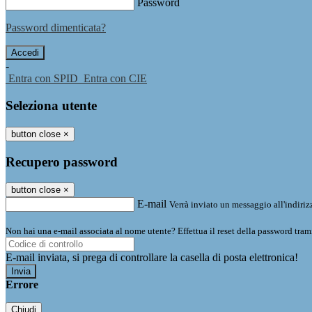
Password
Password dimenticata?
-
Entra con SPID
Entra con CIE
Seleziona utente
button close
×
Recupero password
button close
×
E-mail
Verrà inviato un messaggio all'indirizz
Non hai una e-mail associata al nome utente? Effettua il reset della password tram
E-mail inviata, si prega di controllare la casella di posta elettronica!
Errore
Chiudi