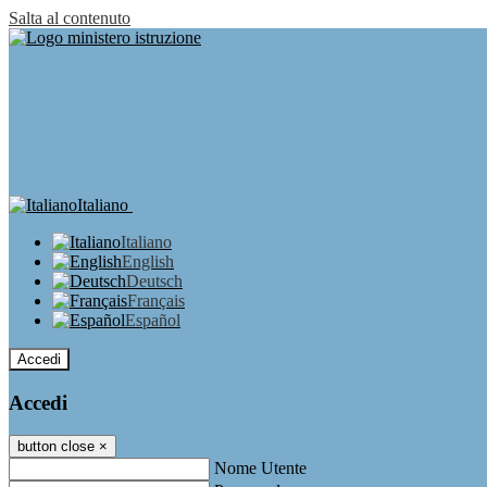
Salta al contenuto
Italiano
Italiano
English
Deutsch
Français
Español
Accedi
Accedi
button close
×
Nome Utente