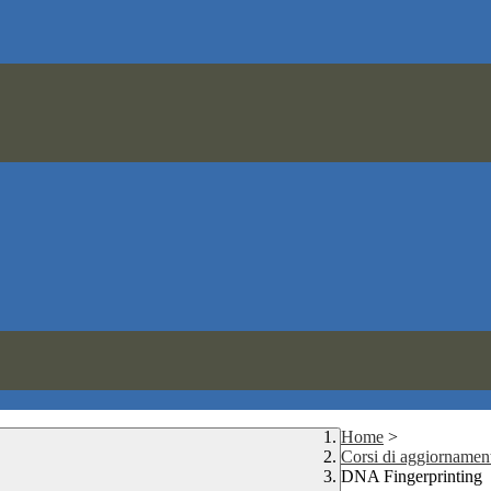
Home
>
Corsi di aggiornamen
DNA Fingerprinting