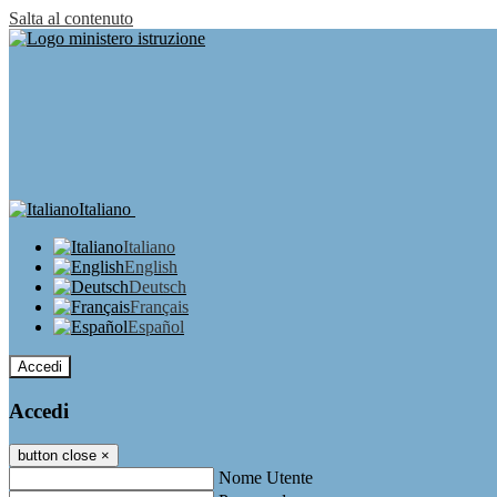
Salta al contenuto
Italiano
Italiano
English
Deutsch
Français
Español
Accedi
Accedi
button close
×
Nome Utente