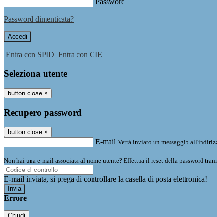
Password
Password dimenticata?
-
Entra con SPID
Entra con CIE
Seleziona utente
button close
×
Recupero password
button close
×
E-mail
Verrà inviato un messaggio all'indirizz
Non hai una e-mail associata al nome utente? Effettua il reset della password tram
E-mail inviata, si prega di controllare la casella di posta elettronica!
Errore
Chiudi