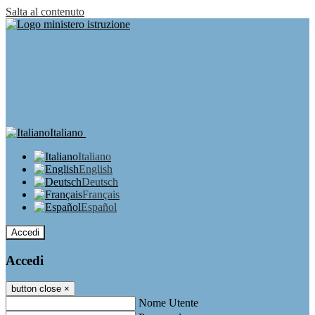
Salta al contenuto
Italiano
Italiano
English
Deutsch
Français
Español
Accedi
Accedi
button close
×
Nome Utente