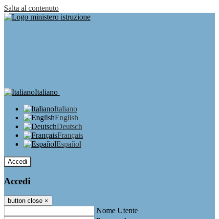
Salta al contenuto
Italiano
Italiano
English
Deutsch
Français
Español
Accedi
Accedi
button close
×
Nome Utente