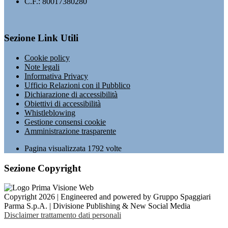
C.F.: 80017380280
Sezione Link Utili
Cookie policy
Note legali
Informativa Privacy
Ufficio Relazioni con il Pubblico
Dichiarazione di accessibilità
Obiettivi di accessibilità
Whistleblowing
Gestione consensi cookie
Amministrazione trasparente
Pagina visualizzata
1792
volte
Sezione Copyright
Copyright 2026 | Engineered and powered by Gruppo Spaggiari
Parma S.p.A. | Divisione Publishing & New Social Media
Disclaimer trattamento dati personali