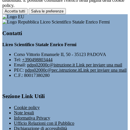
disabilitati. È possibile consultare l'elenco nella pagina della cookie
policy.
Accetta tutti
Salva le preferenze
Liceo Scientifico Statale Enrico Fermi
Contatti
Liceo Scientifico Statale Enrico Fermi
Corso Vittorio Emanuele II, 50 - 35123 PADOVA
Tel:
+390498803444
Email:
pdps02000c@istruzione.it
Link per inviare una mail
PEC:
pdps02000c@pec.istruzione.it
Link per inviare una mail
C.F.: 80017380280
Sezione Link Utili
Cookie policy
Note legali
Informativa Privacy
Ufficio Relazioni con il Pubblico
Dichiarazione di accessibilità