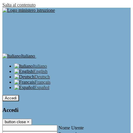
Salta al contenuto
Italiano
Italiano
English
Deutsch
Français
Español
Accedi
Accedi
button close
×
Nome Utente