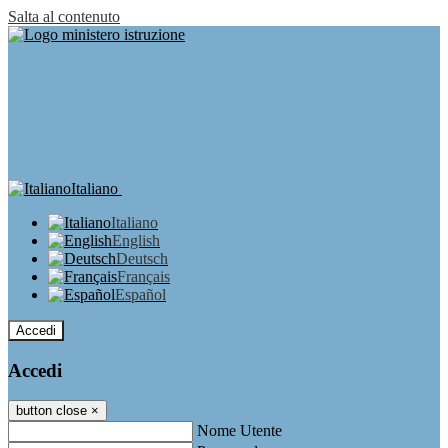
Salta al contenuto
Italiano
Italiano
English
Deutsch
Français
Español
Accedi
Accedi
button close
×
Nome Utente