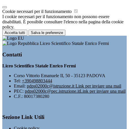
Cookie necessari per il funzionamento
I cookie necessari per il funzionamento non possono essere
disabilitati. È possibile consultare l'elenco nella pagina della cookie
policy.
Accetta tutti
Salva le preferenze
Liceo Scientifico Statale Enrico Fermi
Contatti
Liceo Scientifico Statale Enrico Fermi
Corso Vittorio Emanuele II, 50 - 35123 PADOVA
Tel:
+390498803444
Email:
pdps02000c@istruzione.it
Link per inviare una mail
PEC:
pdps02000c@pec.istruzione.it
Link per inviare una mail
C.F.: 80017380280
Sezione Link Utili
Cookie policy