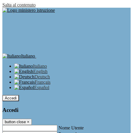
Salta al contenuto
Italiano
Italiano
English
Deutsch
Français
Español
Accedi
Accedi
button close
×
Nome Utente