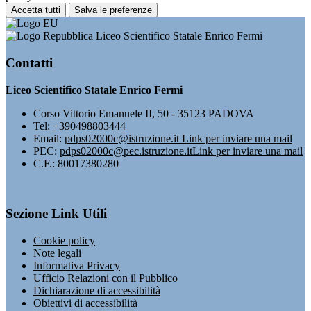
Accetta tutti
Salva le preferenze
Liceo Scientifico Statale Enrico Fermi
Contatti
Liceo Scientifico Statale Enrico Fermi
Corso Vittorio Emanuele II, 50 - 35123 PADOVA
Tel:
+390498803444
Email:
pdps02000c@istruzione.it
Link per inviare una mail
PEC:
pdps02000c@pec.istruzione.it
Link per inviare una mail
C.F.: 80017380280
Sezione Link Utili
Cookie policy
Note legali
Informativa Privacy
Ufficio Relazioni con il Pubblico
Dichiarazione di accessibilità
Obiettivi di accessibilità