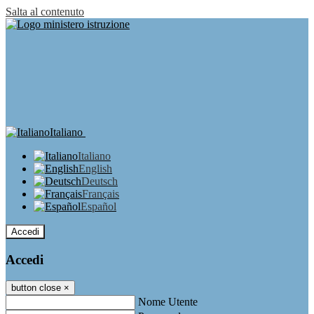
Salta al contenuto
Italiano
Italiano
English
Deutsch
Français
Español
Accedi
Accedi
button close
×
Nome Utente