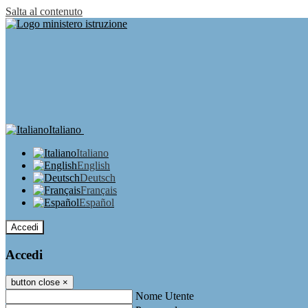
Salta al contenuto
Italiano
Italiano
English
Deutsch
Français
Español
Accedi
Accedi
button close
×
Nome Utente