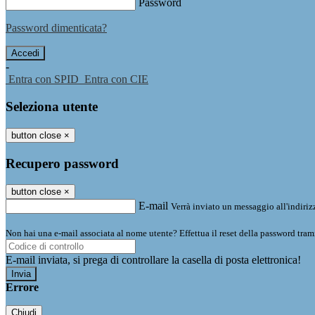
Password
Password dimenticata?
-
Entra con SPID
Entra con CIE
Seleziona utente
button close
×
Recupero password
button close
×
E-mail
Verrà inviato un messaggio all'indirizz
Non hai una e-mail associata al nome utente? Effettua il reset della password tram
E-mail inviata, si prega di controllare la casella di posta elettronica!
Errore
Chiudi