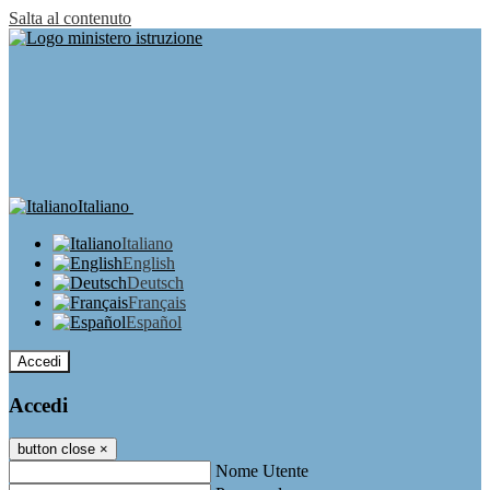
Salta al contenuto
Italiano
Italiano
English
Deutsch
Français
Español
Accedi
Accedi
button close
×
Nome Utente