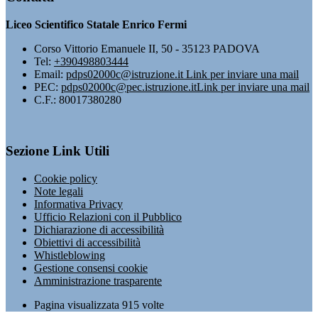
Liceo Scientifico Statale Enrico Fermi
Corso Vittorio Emanuele II, 50 - 35123 PADOVA
Tel:
+390498803444
Email:
pdps02000c@istruzione.it
Link per inviare una mail
PEC:
pdps02000c@pec.istruzione.it
Link per inviare una mail
C.F.: 80017380280
Sezione Link Utili
Cookie policy
Note legali
Informativa Privacy
Ufficio Relazioni con il Pubblico
Dichiarazione di accessibilità
Obiettivi di accessibilità
Whistleblowing
Gestione consensi cookie
Amministrazione trasparente
Pagina visualizzata
915
volte