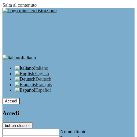
Salta al contenuto
Italiano
Italiano
English
Deutsch
Français
Español
Accedi
Accedi
button close
×
Nome Utente