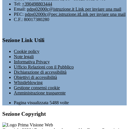
Tel:
+390498803444
Email:
pdps02000c@istruzione.it
Link per inviare una mail
PEC:
pdps02000c@pec.istruzione.it
Link per inviare una mail
C.F.: 80017380280
Sezione Link Utili
Cookie policy
Note legali
Informativa Privacy
Ufficio Relazioni con il Pubblico
Dichiarazione di accessibilità
Obiettivi di accessibilità
Whistleblowing
Gestione consensi cookie
Amministrazione trasparente
Pagina visualizzata
5488
volte
Sezione Copyright