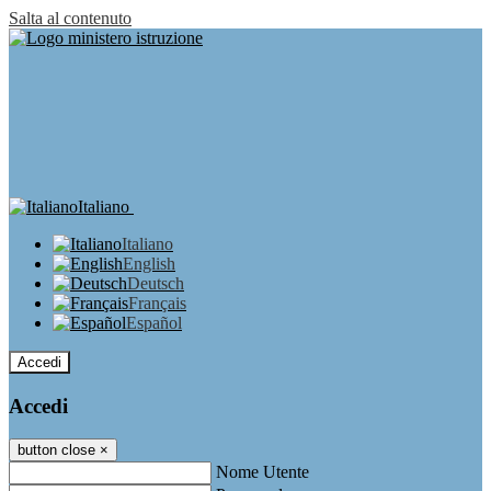
Salta al contenuto
Italiano
Italiano
English
Deutsch
Français
Español
Accedi
Accedi
button close
×
Nome Utente