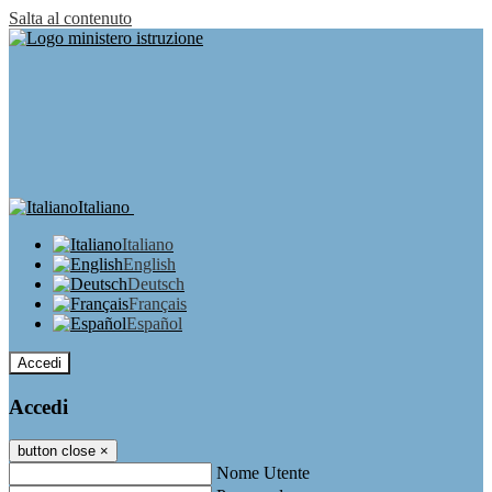
Salta al contenuto
Italiano
Italiano
English
Deutsch
Français
Español
Accedi
Accedi
button close
×
Nome Utente