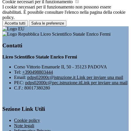
Cookie necessari per il funzionamento
I cookie necessari per il funzionamento non possono essere
disabilitati. È possibile consultare l'elenco nella pagina della cookie
policy.
Accetta tutti
Salva le preferenze
Liceo Scientifico Statale Enrico Fermi
Contatti
Liceo Scientifico Statale Enrico Fermi
Corso Vittorio Emanuele II, 50 - 35123 PADOVA
Tel:
+390498803444
Email:
pdps02000c@istruzione.it
Link per inviare una mail
PEC:
pdps02000c@pec.istruzione.it
Link per inviare una mail
C.F.: 80017380280
Sezione Link Utili
Cookie policy
Note legali
Informativa Privacy