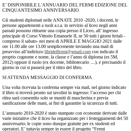
E’ DISPONIBILE L’ANNUARIO DEL FERMI EDIZIONE DEL
CINQUANTESIMO ANNIVERSARIO
Gli studenti diplomati nelle ANNATE 2010 -2020, i docenti, le
persone appartenenti a ruoli a.t.a. in servizio al liceo negli anni
passati possono ritirarne una copia presso il Liceo, all’ ingresso
principale di Corso Vittorio Emanuele II, nr 50 tutti i giorni feriali -
compreso il sabato- nei mesi di APRILE E MAGGIO 2021 dalle
ore 11.00 alle ore 13.00 semplicemente inviando una mail di
preavviso all’indirizzo
libridelfermi@gmail.com
con indicato il
proprio cognome e nome, la classe e l’anno di diploma (es 5M,
2012) oppure il ruolo (ex docente, bibliotecario …), e precisando il
giorno in cui si passerà per il ritiro del libro.
SI ATTENDA MESSAGGIO DI CONFERMA
Una volta ricevuta la conferma sempre via mail, nel giorno indicato
il libro si troverà pronto sui tavolini in ingresso: l’accesso per chi
ritira sarà consentito solo se muniti di mascherina e previa
sanificazione delle mani, ai fini di garantire la sicurezza di tutti.
L’annuario 2010-2020 è stato stampato con economie derivate dalle
varie iniziative che il liceo ha organizzato per i festeggiamenti del 50
anniversario; le copie sono dunque gratuite per ex studenti ed
operatori. E’ tuttavia sempre in essere il progetto “Fermi