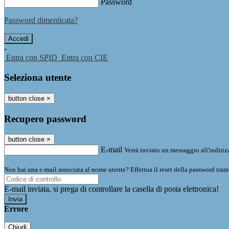
Password
Password dimenticata?
-
Entra con SPID
Entra con CIE
Seleziona utente
button close
×
Recupero password
button close
×
E-mail
Verrà inviato un messaggio all'indirizz
Non hai una e-mail associata al nome utente? Effettua il reset della password tram
E-mail inviata, si prega di controllare la casella di posta elettronica!
Errore
Chiudi