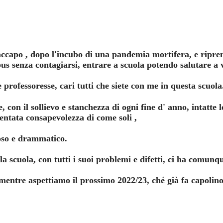
ccapo , dopo l'incubo di una pandemia mortifera, e ripre
obus senza contagiarsi, entrare a scuola potendo salutare a 
e professoresse, cari tutti che siete con me in questa scuol
, con il sollievo e stanchezza di ogni fine d' anno, intatte l
entata consapevolezza di come soli ,
oroso e drammatico.
la scuola, con tutti i suoi problemi e difetti, ci ha comun
 mentre aspettiamo il prossimo 2022/23, ché già fa capolino 