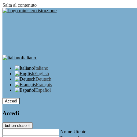
Salta al contenuto
Italiano
Italiano
English
Deutsch
Français
Español
Accedi
Accedi
button close
×
Nome Utente