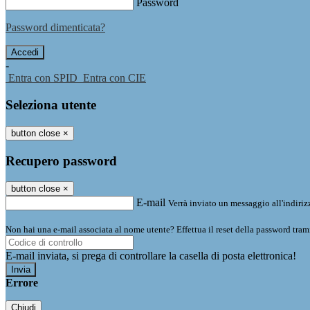
Password
Password dimenticata?
-
Entra con SPID
Entra con CIE
Seleziona utente
button close
×
Recupero password
button close
×
E-mail
Verrà inviato un messaggio all'indirizz
Non hai una e-mail associata al nome utente? Effettua il reset della password tram
E-mail inviata, si prega di controllare la casella di posta elettronica!
Errore
Chiudi