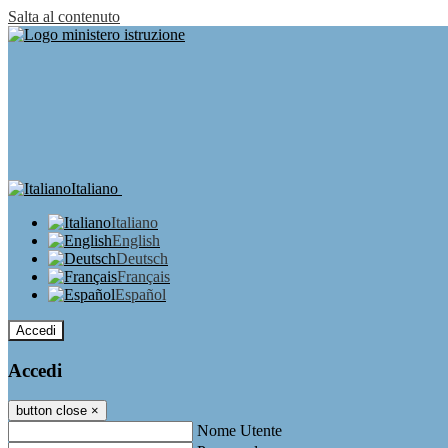
Salta al contenuto
Italiano
Italiano
English
Deutsch
Français
Español
Accedi
Accedi
button close
×
Nome Utente