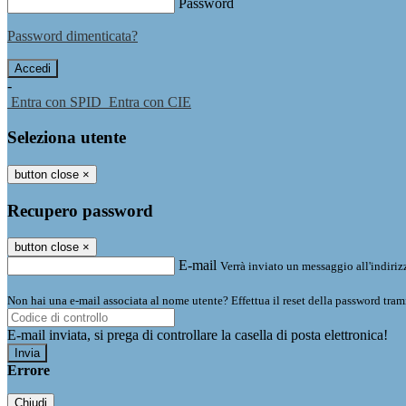
Password
Password dimenticata?
-
Entra con SPID
Entra con CIE
Seleziona utente
button close
×
Recupero password
button close
×
E-mail
Verrà inviato un messaggio all'indirizz
Non hai una e-mail associata al nome utente? Effettua il reset della password tram
E-mail inviata, si prega di controllare la casella di posta elettronica!
Errore
Chiudi