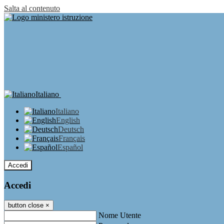
Salta al contenuto
Italiano
Italiano
English
Deutsch
Français
Español
Accedi
Accedi
button close
×
Nome Utente