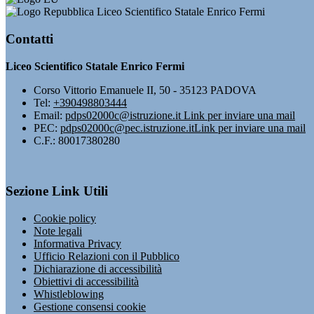
Liceo Scientifico Statale Enrico Fermi
Contatti
Liceo Scientifico Statale Enrico Fermi
Corso Vittorio Emanuele II, 50 - 35123 PADOVA
Tel:
+390498803444
Email:
pdps02000c@istruzione.it
Link per inviare una mail
PEC:
pdps02000c@pec.istruzione.it
Link per inviare una mail
C.F.: 80017380280
Sezione Link Utili
Cookie policy
Note legali
Informativa Privacy
Ufficio Relazioni con il Pubblico
Dichiarazione di accessibilità
Obiettivi di accessibilità
Whistleblowing
Gestione consensi cookie