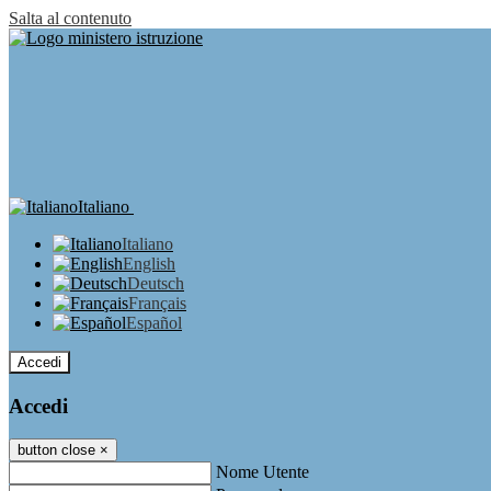
Salta al contenuto
Italiano
Italiano
English
Deutsch
Français
Español
Accedi
Accedi
button close
×
Nome Utente