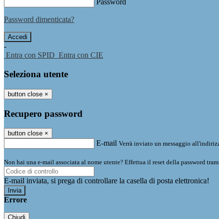
Password
Password dimenticata?
-
Entra con SPID
Entra con CIE
Seleziona utente
button close
×
Recupero password
button close
×
E-mail
Verrà inviato un messaggio all'indirizz
Non hai una e-mail associata al nome utente? Effettua il reset della password tram
E-mail inviata, si prega di controllare la casella di posta elettronica!
Errore
Chiudi