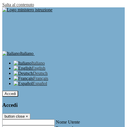
Salta al contenuto
Italiano
Italiano
English
Deutsch
Français
Español
Accedi
Accedi
button close
×
Nome Utente