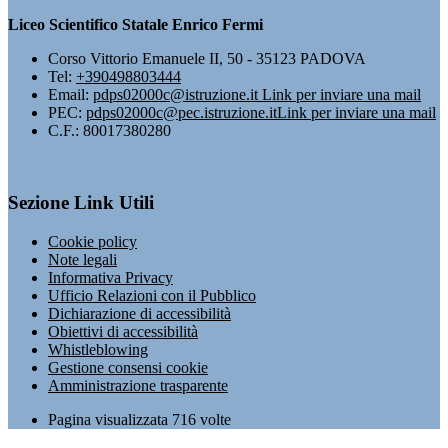
Liceo Scientifico Statale Enrico Fermi
Corso Vittorio Emanuele II, 50 - 35123 PADOVA
Tel:
+390498803444
Email:
pdps02000c@istruzione.it
Link per inviare una mail
PEC:
pdps02000c@pec.istruzione.it
Link per inviare una mail
C.F.: 80017380280
Sezione Link Utili
Cookie policy
Note legali
Informativa Privacy
Ufficio Relazioni con il Pubblico
Dichiarazione di accessibilità
Obiettivi di accessibilità
Whistleblowing
Gestione consensi cookie
Amministrazione trasparente
Pagina visualizzata
716
volte