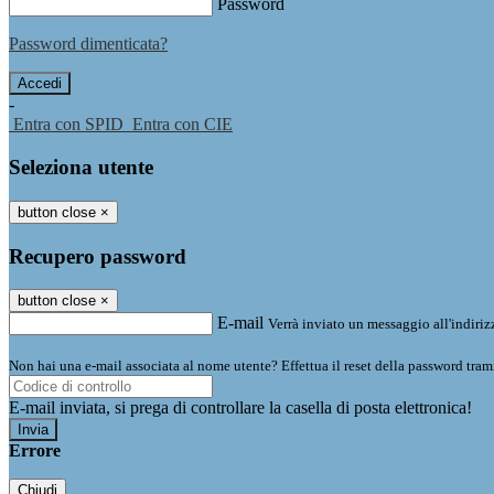
Password
Password dimenticata?
-
Entra con SPID
Entra con CIE
Seleziona utente
button close
×
Recupero password
button close
×
E-mail
Verrà inviato un messaggio all'indirizz
Non hai una e-mail associata al nome utente? Effettua il reset della password tram
E-mail inviata, si prega di controllare la casella di posta elettronica!
Errore
Chiudi