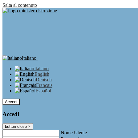
Salta al contenuto
Italiano
Italiano
English
Deutsch
Français
Español
Accedi
Accedi
button close
×
Nome Utente