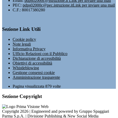
Email:
pdps02000c@istruzione.it
Link per inviare una mail
PEC:
pdps02000c@pec.istruzione.it
Link per inviare una mail
C.F.: 80017380280
Sezione Link Utili
Cookie policy
Note legali
Informativa Privacy
Ufficio Relazioni con il Pubblico
Dichiarazione di accessibilità
Obiettivi di accessibilità
Whistleblowing
Gestione consensi cookie
Amministrazione trasparente
Pagina visualizzata
879
volte
Sezione Copyright
Copyright 2026 | Engineered and powered by Gruppo Spaggiari
Parma S.p.A. | Divisione Publishing & New Social Media