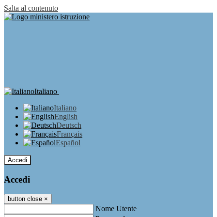
Salta al contenuto
Italiano
Italiano
English
Deutsch
Français
Español
Accedi
Accedi
button close
×
Nome Utente