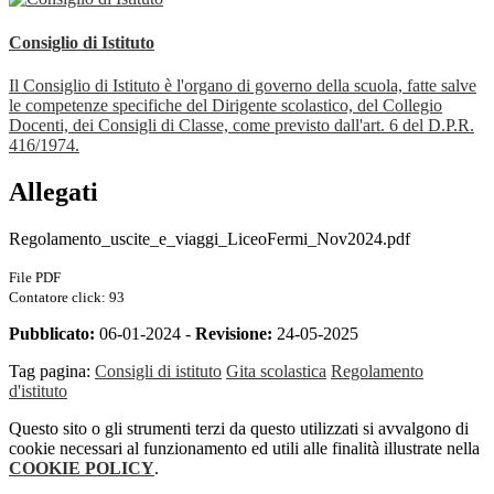
Consiglio di Istituto
Il Consiglio di Istituto è l'organo di governo della scuola, fatte salve
le competenze specifiche del Dirigente scolastico, del Collegio
Docenti, dei Consigli di Classe, come previsto dall'art. 6 del D.P.R.
416/1974.
Allegati
Regolamento_uscite_e_viaggi_LiceoFermi_Nov2024.pdf
File PDF
Contatore click: 93
Pubblicato:
06-01-2024 -
Revisione:
24-05-2025
Tag pagina:
Consigli di istituto
Gita scolastica
Regolamento
d'istituto
Questo sito o gli strumenti terzi da questo utilizzati si avvalgono di
cookie necessari al funzionamento ed utili alle finalità illustrate nella
COOKIE POLICY
.