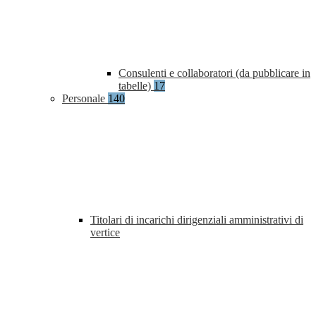
Consulenti e collaboratori (da pubblicare in
tabelle)
17
Personale
140
Titolari di incarichi dirigenziali amministrativi di
vertice