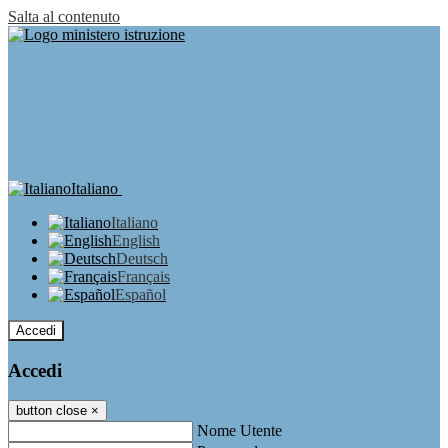
Salta al contenuto
Italiano
Italiano
English
Deutsch
Français
Español
Accedi
Accedi
button close
×
Nome Utente