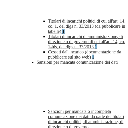
Titolari di incarichi politici di cui all'art. 14,
co. 1, del dlgs n. 33/2013 (da pubblicare in
tabelle)
1
Titolari di incarichi di amministrazione, di
direzione o di governo di cui all'art. 14, co.
1-bis, del dlgs n. 33/2013
1
Cessati dall'incarico (documentazione da
pubblicare sul sito web)
1
Sanzioni per mancata comunicazione dei dati
Sanzioni per mancata o incompleta
comunicazione dei dati da parte dei titolari
di incarichi politici, di amministrazione, di
direzione o di governo