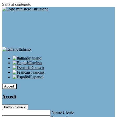
Salta al contenuto
Italiano
Italiano
English
Deutsch
Français
Español
Accedi
Accedi
button close
×
Nome Utente