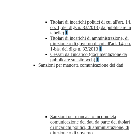
Titolari di incarichi politici di cui all'art. 14,
co. 1, del dlgs n. 33/2013 (da pubblicare in
tabelle)
1
Titolari di incarichi di amministrazione, di
direzione o di governo di cui all'art. 14, co.
1-bis, del dlgs n. 33/2013
1
Cessati dall'incarico (documentazione da
pubblicare sul sito web)
1
Sanzioni per mancata comunicazione dei dati
Sanzioni per mancata o incompleta
comunicazione dei dati da parte dei titolari
di incarichi politici, di amministrazione, di
direzione o di governo