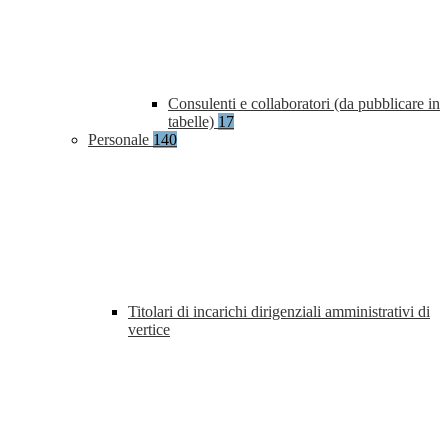
Consulenti e collaboratori (da pubblicare in
tabelle)
17
Personale
140
Titolari di incarichi dirigenziali amministrativi di
vertice