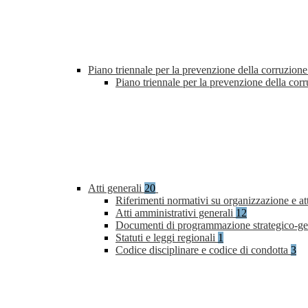
Piano triennale per la prevenzione della corruzione
Piano triennale per la prevenzione della co
Atti generali
20
Riferimenti normativi su organizzazione e at
Atti amministrativi generali
12
Documenti di programmazione strategico-ge
Statuti e leggi regionali
1
Codice disciplinare e codice di condotta
3