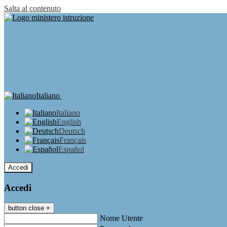
Salta al contenuto
Italiano
Italiano
English
Deutsch
Français
Español
Accedi
Accedi
button close
×
Nome Utente