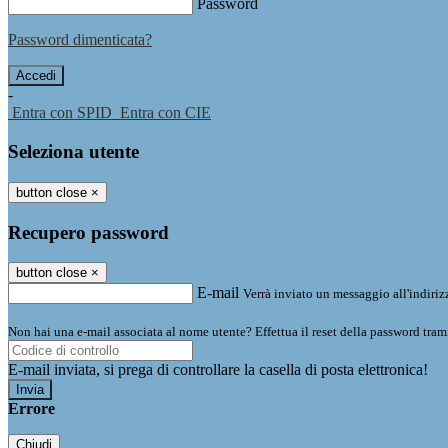
Password
Password dimenticata?
-
Entra con SPID
Entra con CIE
Seleziona utente
button close
×
Recupero password
button close
×
E-mail
Verrà inviato un messaggio all'indirizz
Non hai una e-mail associata al nome utente? Effettua il reset della password tram
E-mail inviata, si prega di controllare la casella di posta elettronica!
Errore
Chiudi