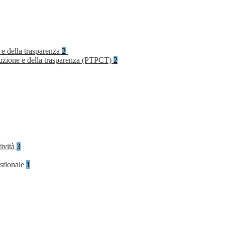
 e della trasparenza
2
rruzione e della trasparenza (PTPCT)
2
tività
3
stionale
1