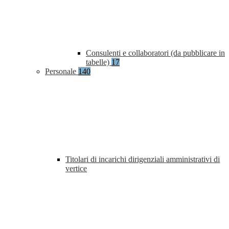
Consulenti e collaboratori (da pubblicare in
tabelle)
17
Personale
140
Titolari di incarichi dirigenziali amministrativi di
vertice