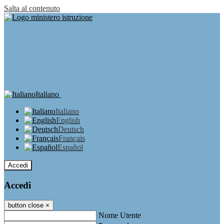
Salta al contenuto
Italiano
Italiano
English
Deutsch
Français
Español
Accedi
Accedi
button close
×
Nome Utente