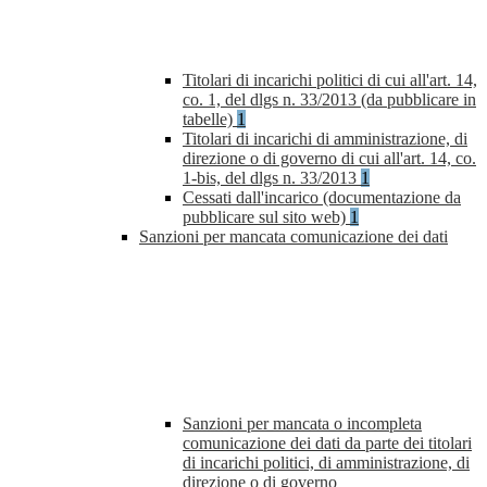
Titolari di incarichi politici di cui all'art. 14,
co. 1, del dlgs n. 33/2013 (da pubblicare in
tabelle)
1
Titolari di incarichi di amministrazione, di
direzione o di governo di cui all'art. 14, co.
1-bis, del dlgs n. 33/2013
1
Cessati dall'incarico (documentazione da
pubblicare sul sito web)
1
Sanzioni per mancata comunicazione dei dati
Sanzioni per mancata o incompleta
comunicazione dei dati da parte dei titolari
di incarichi politici, di amministrazione, di
direzione o di governo