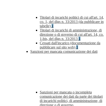
Titolari di incarichi politici di cui all'art. 14,
co. 1, del dlgs n. 33/2013 (da pubblicare in
tabelle)
1
Titolari di incarichi di amministrazione, di
direzione o di governo di cui all'art. 14, co.
1-bis, del dlgs n. 33/2013
1
Cessati dall'incarico (documentazione da
pubblicare sul sito web)
1
Sanzioni per mancata comunicazione dei dati
Sanzioni per mancata o incompleta
comunicazione dei dati da parte dei titolari
di incarichi politici, di amministrazione, di
direzione o di governo