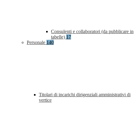
Consulenti e collaboratori (da pubblicare in
tabelle)
17
Personale
140
Titolari di incarichi dirigenziali amministrativi di
vertice