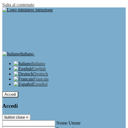
Salta al contenuto
Italiano
Italiano
English
Deutsch
Français
Español
Accedi
Accedi
button close
×
Nome Utente