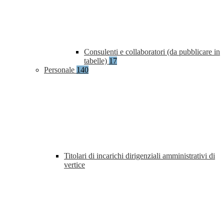
Consulenti e collaboratori (da pubblicare in
tabelle)
17
Personale
140
Titolari di incarichi dirigenziali amministrativi di
vertice