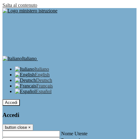
Salta al contenuto
Italiano
Italiano
English
Deutsch
Français
Español
Accedi
Accedi
button close
×
Nome Utente