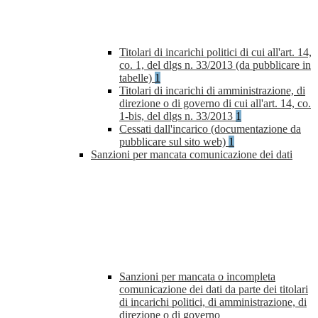
Titolari di incarichi politici di cui all'art. 14,
co. 1, del dlgs n. 33/2013 (da pubblicare in
tabelle)
1
Titolari di incarichi di amministrazione, di
direzione o di governo di cui all'art. 14, co.
1-bis, del dlgs n. 33/2013
1
Cessati dall'incarico (documentazione da
pubblicare sul sito web)
1
Sanzioni per mancata comunicazione dei dati
Sanzioni per mancata o incompleta
comunicazione dei dati da parte dei titolari
di incarichi politici, di amministrazione, di
direzione o di governo