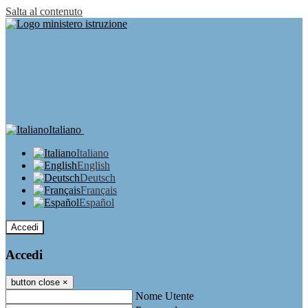
Salta al contenuto
Italiano
Italiano
English
Deutsch
Français
Español
Accedi
Accedi
button close
×
Nome Utente