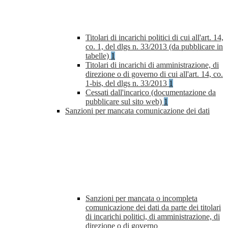
Titolari di incarichi politici di cui all'art. 14,
co. 1, del dlgs n. 33/2013 (da pubblicare in
tabelle)
1
Titolari di incarichi di amministrazione, di
direzione o di governo di cui all'art. 14, co.
1-bis, del dlgs n. 33/2013
1
Cessati dall'incarico (documentazione da
pubblicare sul sito web)
1
Sanzioni per mancata comunicazione dei dati
Sanzioni per mancata o incompleta
comunicazione dei dati da parte dei titolari
di incarichi politici, di amministrazione, di
direzione o di governo