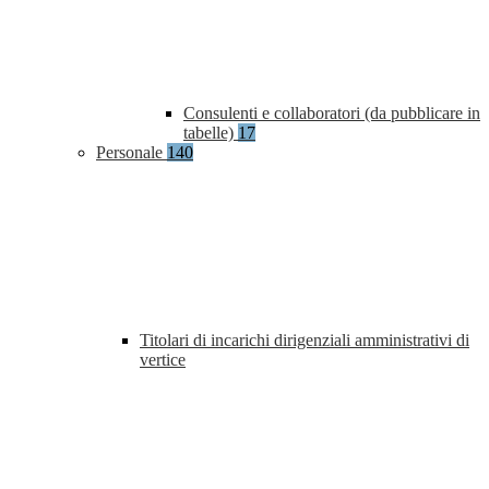
Consulenti e collaboratori (da pubblicare in
tabelle)
17
Personale
140
Titolari di incarichi dirigenziali amministrativi di
vertice