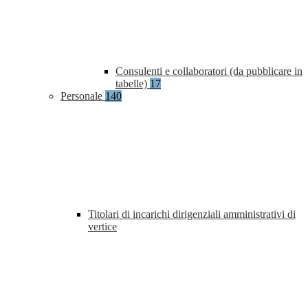
Consulenti e collaboratori (da pubblicare in
tabelle)
17
Personale
140
Titolari di incarichi dirigenziali amministrativi di
vertice