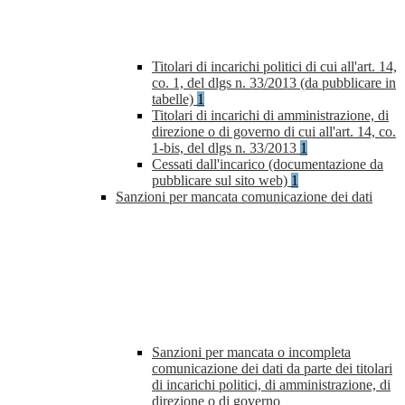
Titolari di incarichi politici di cui all'art. 14,
co. 1, del dlgs n. 33/2013 (da pubblicare in
tabelle)
1
Titolari di incarichi di amministrazione, di
direzione o di governo di cui all'art. 14, co.
1-bis, del dlgs n. 33/2013
1
Cessati dall'incarico (documentazione da
pubblicare sul sito web)
1
Sanzioni per mancata comunicazione dei dati
Sanzioni per mancata o incompleta
comunicazione dei dati da parte dei titolari
di incarichi politici, di amministrazione, di
direzione o di governo