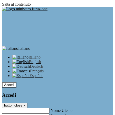
Salta al contenuto
Italiano
Italiano
English
Deutsch
Français
Español
Accedi
Accedi
button close
×
Nome Utente