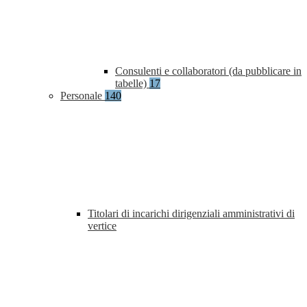
Consulenti e collaboratori (da pubblicare in
tabelle)
17
Personale
140
Titolari di incarichi dirigenziali amministrativi di
vertice