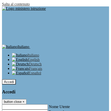
Salta al contenuto
Italiano
Italiano
English
Deutsch
Français
Español
Accedi
Accedi
button close
×
Nome Utente