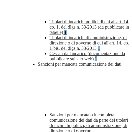
Titolari di incarichi politici di cui all'art. 14,
co. 1, del dlgs n. 33/2013 (da pubblicare in
tabelle)
1
Titolari di incarichi di amministrazione, di
direzione o di governo di cui all'art. 14, co.
1-bis, del dlgs n. 33/2013
1
Cessati dall'incarico (documentazione da
pubblicare sul sito web)
1
Sanzioni per mancata comunicazione dei dati
Sanzioni per mancata o incompleta
comunicazione dei dati da parte dei titolari
di incarichi politici, di amministrazione, di
direzione o di governo