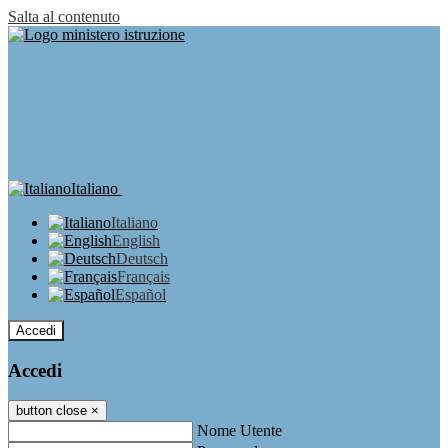
Salta al contenuto
Italiano
Italiano
English
Deutsch
Français
Español
Accedi
Accedi
button close
×
Nome Utente