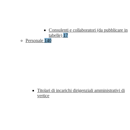
Consulenti e collaboratori (da pubblicare in
tabelle)
17
Personale
140
Titolari di incarichi dirigenziali amministrativi di
vertice