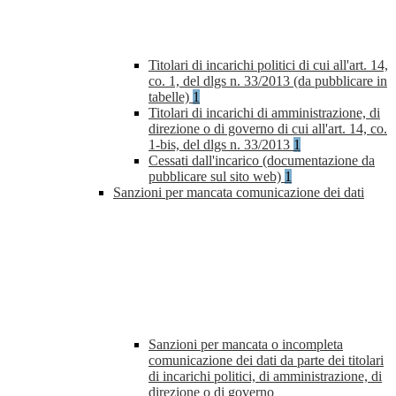
Titolari di incarichi politici di cui all'art. 14,
co. 1, del dlgs n. 33/2013 (da pubblicare in
tabelle)
1
Titolari di incarichi di amministrazione, di
direzione o di governo di cui all'art. 14, co.
1-bis, del dlgs n. 33/2013
1
Cessati dall'incarico (documentazione da
pubblicare sul sito web)
1
Sanzioni per mancata comunicazione dei dati
Sanzioni per mancata o incompleta
comunicazione dei dati da parte dei titolari
di incarichi politici, di amministrazione, di
direzione o di governo