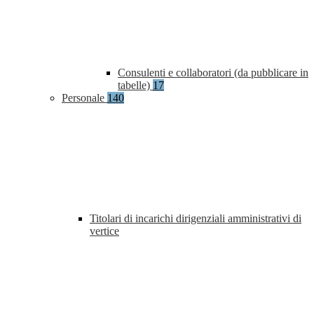
Consulenti e collaboratori (da pubblicare in
tabelle)
17
Personale
140
Titolari di incarichi dirigenziali amministrativi di
vertice