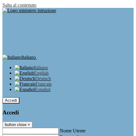
Salta al contenuto
Italiano
Italiano
English
Deutsch
Français
Español
Accedi
Accedi
button close
×
Nome Utente