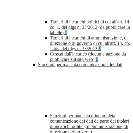
Titolari di incarichi politici di cui all'art. 14,
co. 1, del dlgs n. 33/2013 (da pubblicare in
tabelle)
1
Titolari di incarichi di amministrazione, di
direzione o di governo di cui all'art. 14, co.
1-bis, del dlgs n. 33/2013
1
Cessati dall'incarico (documentazione da
pubblicare sul sito web)
1
Sanzioni per mancata comunicazione dei dati
Sanzioni per mancata o incompleta
comunicazione dei dati da parte dei titolari
di incarichi politici, di amministrazione, di
direzione o di governo