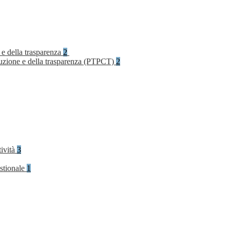
 e della trasparenza
2
rruzione e della trasparenza (PTPCT)
2
tività
3
stionale
1