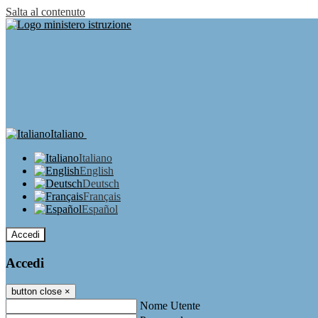
Salta al contenuto
Italiano
Italiano
English
Deutsch
Français
Español
Accedi
Accedi
button close
×
Nome Utente