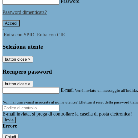
Password
Password dimenticata?
-
Entra con SPID
Entra con CIE
Seleziona utente
button close
×
Recupero password
button close
×
E-mail
Verrà inviato un messaggio all'indirizz
Non hai una e-mail associata al nome utente? Effettua il reset della password tram
E-mail inviata, si prega di controllare la casella di posta elettronica!
Errore
Chiudi