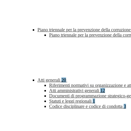
Piano triennale per la prevenzione della corruzione
Piano triennale per la prevenzione della co
Atti generali
20
Riferimenti normativi su organizzazione e at
Atti amministrativi generali
12
Documenti di programmazione strategico-ge
Statuti e leggi regionali
1
Codice disciplinare e codice di condotta
3