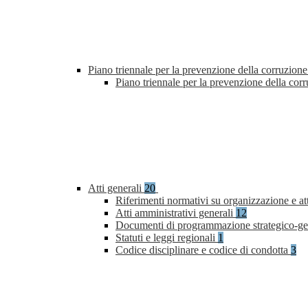
Piano triennale per la prevenzione della corruzione
Piano triennale per la prevenzione della co
Atti generali
20
Riferimenti normativi su organizzazione e at
Atti amministrativi generali
12
Documenti di programmazione strategico-ge
Statuti e leggi regionali
1
Codice disciplinare e codice di condotta
3