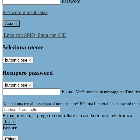
Password
Password dimenticata?
-
Entra con SPID
Entra con CIE
Seleziona utente
button close
×
Recupero password
button close
×
E-mail
Verrà inviato un messaggio all'indirizz
Non hai una e-mail associata al nome utente? Effettua il reset della password tram
E-mail inviata, si prega di controllare la casella di posta elettronica!
Errore
Chiudi