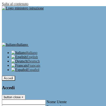
Salta al contenuto
Italiano
Italiano
English
Deutsch
Français
Español
Accedi
Accedi
button close
×
Nome Utente