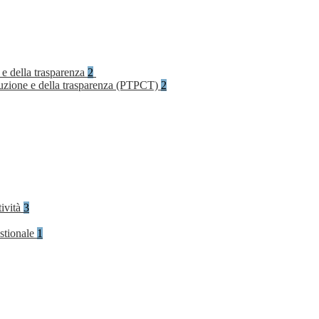
 e della trasparenza
2
rruzione e della trasparenza (PTPCT)
2
tività
3
stionale
1