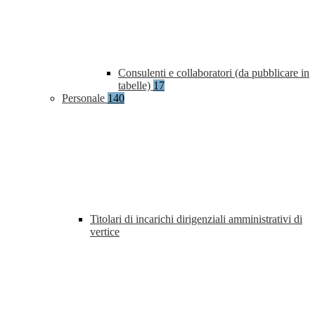
Consulenti e collaboratori (da pubblicare in
tabelle)
17
Personale
140
Titolari di incarichi dirigenziali amministrativi di
vertice