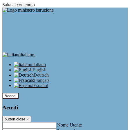
Salta al contenuto
Italiano
Italiano
English
Deutsch
Français
Español
Accedi
Accedi
button close
×
Nome Utente