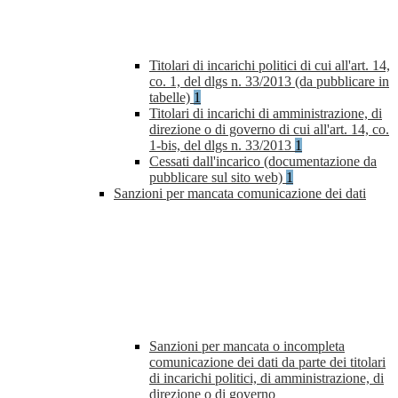
Titolari di incarichi politici di cui all'art. 14,
co. 1, del dlgs n. 33/2013 (da pubblicare in
tabelle)
1
Titolari di incarichi di amministrazione, di
direzione o di governo di cui all'art. 14, co.
1-bis, del dlgs n. 33/2013
1
Cessati dall'incarico (documentazione da
pubblicare sul sito web)
1
Sanzioni per mancata comunicazione dei dati
Sanzioni per mancata o incompleta
comunicazione dei dati da parte dei titolari
di incarichi politici, di amministrazione, di
direzione o di governo